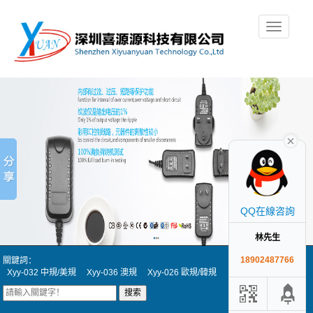
切
換
導
航
QQ在線咨詢
林先生
18902487766
關鍵詞：
Xyy-032 中規/美規
Xyy-036 澳規
Xyy-026 歐規/韓規