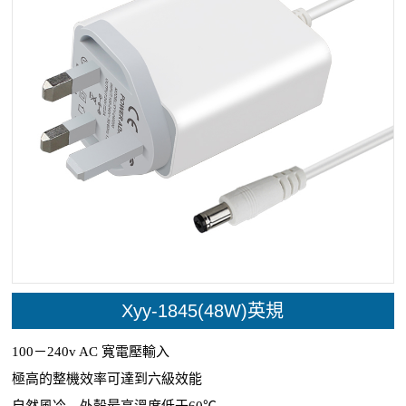
Xyy-1845(48W)英規
100－240v AC 寬電壓輸入
極高的整機效率可達到六級效能
自然風冷，外殼最高溫度低于60℃