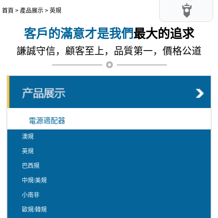
首頁
>
產品展示
> 英規
客戶的滿意才是我們
最大的追求
謙誠守信，顧客至上，品質第一，價格公道
電源適配器
澳規
英規
巴西規
中規/美規
小南非
歐規/韓規