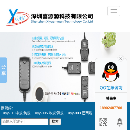
切
換
導
航
QQ在線咨詢
林先生
18902487766
關鍵詞：
Xyy-110中規/美規
Xyy-005 歐規/韓規
Xyy-003 巴西規