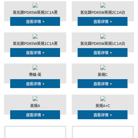
氮化鎵PD65W英規2C1A黑
氮化鎵PD65W英規2C1A白
氮化鎵PD65W英規1C1A黑
氮化鎵PD65W英規1C1A白
帶線-英
英規C
英規A
英規A+C