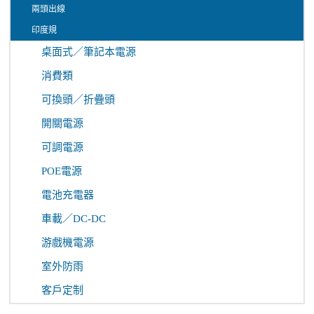
兩頭出線
印度規
桌面式／筆記本電源
消費類
可換頭／折疊頭
開關電源
可調電源
POE電源
電池充電器
車載／DC-DC
游戲機電源
室外防雨
客戶定制