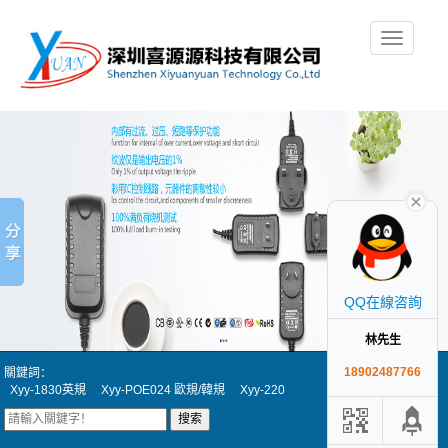
切
換
導
航
QQ在線咨詢
林先生
18902487766
關鍵詞：
Xyy-1830英規
Xyy-POE024 歐規/韓規
Xyy-220