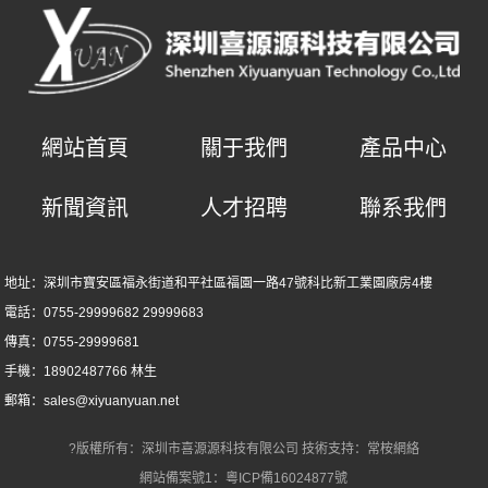
網站首頁
關于我們
產品中心
新聞資訊
人才招聘
聯系我們
地址：深圳市寶安區福永街道和平社區福園一路47號科比新工業園廠房4樓
電話：0755-29999682 29999683
傳真：0755-29999681
手機：18902487766 林生
郵箱：sales@xiyuanyuan.net
?版權所有：深圳市喜源源科技有限公司 技術支持：常桉網絡
網站備案號1：粵ICP備16024877號