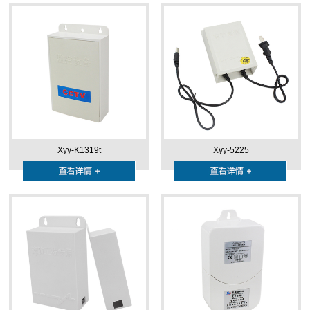
Xyy-K1319t
Xyy-5225