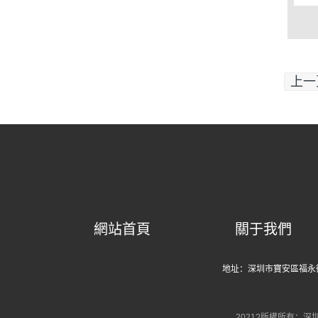
上一
網站首頁
關于我們
地址：深圳市寶安區福永街道和
2021?版權所有：