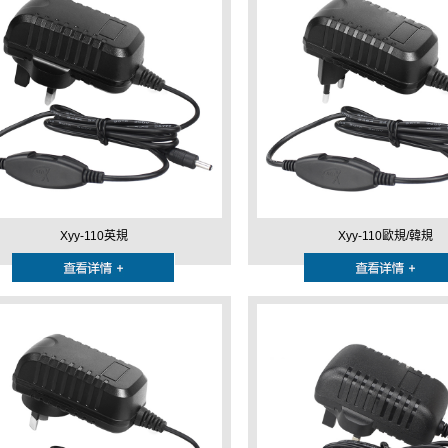
Xyy-110英規
Xyy-110歐規/韓規