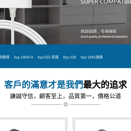
歐規/韓規
Xyy-190474
Xyy-032 英規
Xyy-228
Xyy-1845澳規
客戶的滿意才是我們
最大的追求
謙誠守信，顧客至上，品質第一，價格公道