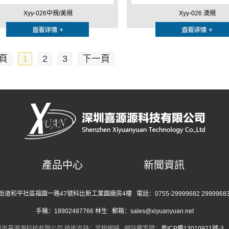
Xyy-026中規/美規
Xyy-026 澳規
頁
1
2
3
下一頁
產品中心
新聞資訊
平社區福園一路47號科比新工業園廠房4樓 電話：0755-29999682 29999683 傳
手機：18902487766 林生 郵箱：sales@xiyuanyuan.net
深圳市喜源源科技有限公司 技術支持：常桉網絡 網站備案號：
粵ICP備13010921號-3