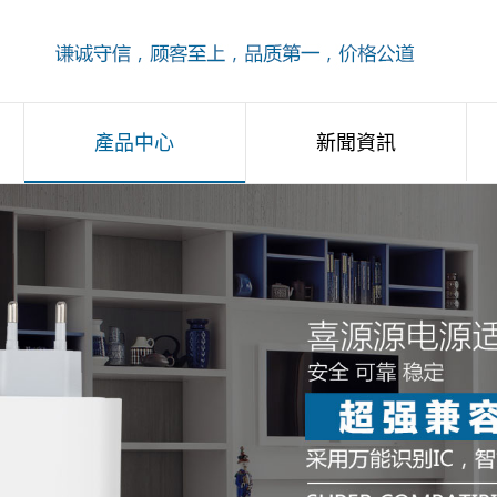
產品中心
新聞資訊