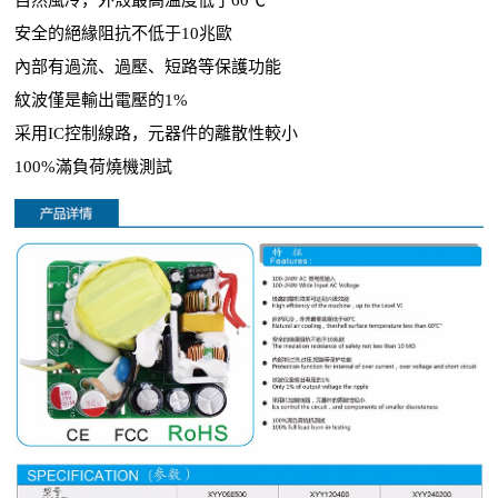
安全的絕緣阻抗不低于10兆歐
內部有過流、過壓、短路等保護功能
紋波僅是輸出電壓的1%
采用IC控制線路，元器件的離散性較小
100%滿負荷燒機測試