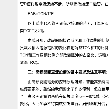
管D使負載電流連續不斷，所以稱為續流二極管。在
EAB=TON/T*E
以上式中TON為開關每次接通的時間，T為開關
間TOFF之和)。
由式可知，改變開關接通時間和工作周期的比例
負載及輸入電源電壓的變化自動調整TON和T的比
TON和工作周期比例亦即改變脈沖的占空比，這種方法稱為“時
寫為TRC)。
三：高頻開關直流設備的基本要求及注意事項
由高頻開關電源的控制原理可知，智能高頻開
維護蓄電池，雖然給我們帶來了許多便利，但在使
全。高頻開關電源系統在環境溫度-5～+40℃能正
變化，因此冬季不得開啟空調運行。局部溫度升高