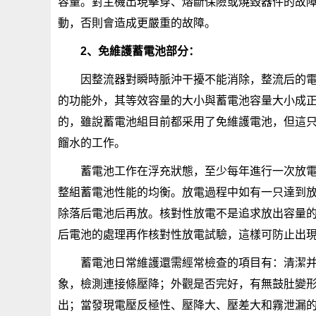
容量。對主機出現擊穿、熔斷保險或燒毀器件的故
動，否則會造成更嚴重的故障。
2、免維護蓄電池部分：
因整流器對瞬時脈沖干擾不能消除，整流后的
的功能外，其等效容量的大小與蓄電池容量大小成
的，雖說蓄電池組目前都采用了免維護電池，但這
餾水的工作。
蓄電池工作在浮充狀態，至少每年進行一次放
整組蓄電池性能的均衡。放電過程中如有一只達到
除落后電池后再放。核對性放電不是追求放出容量
后電池的處理再作核對性放電試驗，這樣可防止出
蓄電池日常維護還需經常檢查的項目有：清潔
象，檢測連接條壓降；外觀是否完好，有無鼓肚變
出；當發現電壓反極性、壓降大、壓差大和霧泄漏