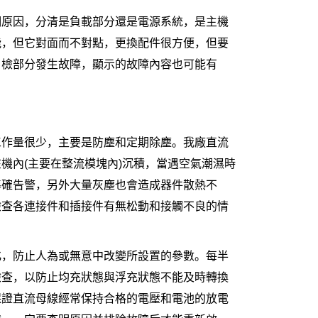
明原因，分清是負載部分還是電源系統，是主機
能，但它對面而不對點，更換配件很方便，但要
自檢部分發生故障，顯示的故障內容也可能有
工作量很少，主要是防塵和定期除塵。我廠直流
機內(主要在整流模塊內)沉積，當遇空氣潮濕時
準確告警，另外大量灰塵也會造成器件散熱不
檢查各連接件和插接件有無松動和接觸不良的情
化，防止人為或無意中改變所設置的參數。每半
檢查，以防止均充狀態與浮充狀態不能及時轉換
保證直流母線經常保持合格的電壓和電池的放電