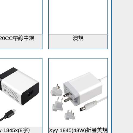
D20CC帶線中規
澳規
y-1845x(8字）
Xyy-1845(48W)折疊美規