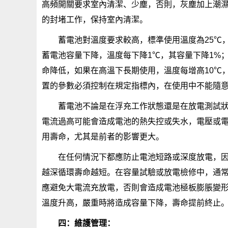
高頻開關要求室內清潔、少塵，否則，灰塵加上潮
的封堵工作，保持室內清潔。
蓄電池對溫度要求較高，標準使用溫度為25℃，
蓄電池容量下降，溫度每下降1℃，其容量下降1%
命降低，如果在高溫下長期使用，溫度每增高10℃
置的參數必須控制在規定指標內，在使用中不能隨
蓄電池不論是在浮充工作狀態還是在放電測試
電流過高可能會造成電池的熱失控或失水，電壓或
用壽命，尤其是前者的影響更大。
在任何情況下都應防止電池短路或深度放電，
越深循環壽命越短。在容量試驗或放電檢修中，通常
應避免大電流充放電，否則會造成電池極板膨脹變
溫度升高，嚴重時將造成容量下降，壽命提前終止
四：維護管理：