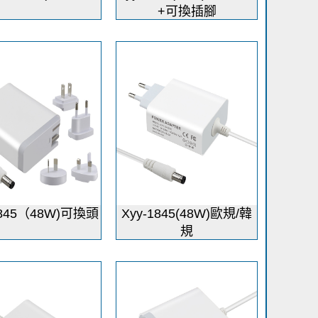
+可換插腳
1845（48W)可換頭
Xyy-1845(48W)歐規/韓
規