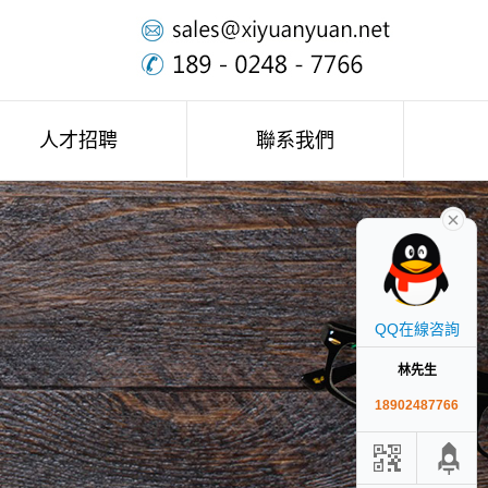
人才招聘
聯系我們
QQ在線咨詢
林先生
18902487766