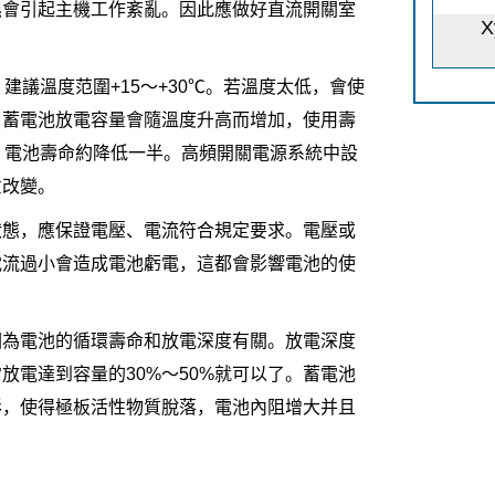
濕會引起主機工作紊亂。因此應做好直流開關室
X
建議溫度范圍+15～+30℃。若溫度太低，會使
；蓄電池放電容量會隨溫度升高而增加，使用壽
，電池壽命約降低一半。高頻開關電源系統中設
意改變。
狀態，應保證電壓、電流符合規定要求。電壓或
電流過小會造成電池虧電，這都會影響電池的使
因為電池的循環壽命和放電深度有關。放電深度
放電達到容量的30%～50%就可以了。蓄電池
形，使得極板活性物質脫落，電池內阻增大并且
。