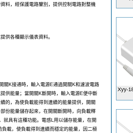
的資料，經保護電路鑒別，提供控制電路對整機
還提供各種顯示儀表資料。
開關K接通時，輸入電源E通過開關K和濾波電路
Xyy-
載提供能量；當開關K斷開時，輸入電源E便中斷
斷續的，為使負載能得到連續的能量提供，開關
一部份能量儲存起來，在開關斷開時，向負載釋
路，就具有這種功能。電感L用以儲存能量，在開
給負載，使負載得到連續而穩定的能量，因二極