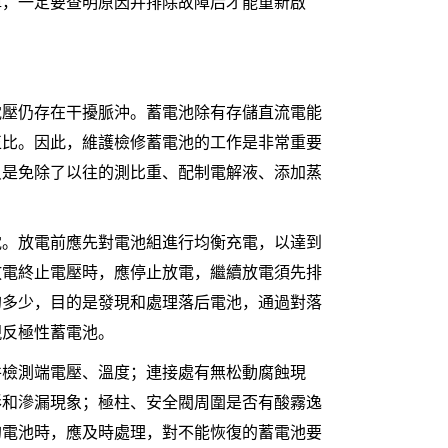
障，一定要查明原因并排除故障后才能重新啟
電壓仍存在干擾脈沖。蓄電池除有存儲直流電能
正比。因此，維護檢修蓄電池的工作是非常重要
只是免除了以往的測比重、配制電解液、添加蒸
電。放電前應先對電池組進行均衡充電，以達到
放電終止電壓時，應停止放電，繼續放電須先排
的多少，目的是發現和處理落后電池，通過對落
現反極性蓄電池。
并檢測端電壓、溫度；連接處有無松動腐蝕現
形和滲漏現象；極柱、安全閥周圍是否有酸霧逸
的電池時，應及時處理，對不能恢復的蓄電池要