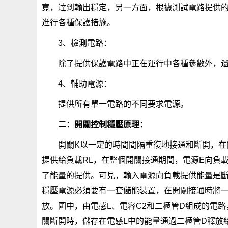
寬，達到輸出穩定，另一方面，根據測試電路提供
進行各種保護措施。
3、檢測電路：
除了提供保護電路中正在運行中各種參數外，
4、輔助電源：
提供所有單一電路的不同要求電源。
二：開關控制穩壓原理：
開關K以一定的時間間隔重復地接通和斷開，在
提供給負載RL，在整個開關接通期間，電源E向負
了能量的提供。可見，輸入電源向負載提供能量是
穩壓電源必須要有一套儲能裝置，在開關接通時將
放。圖中，由電感L、電容C2和二極管D組成的電
關斷開時，儲存在電感L中的能量通過二極管D釋放