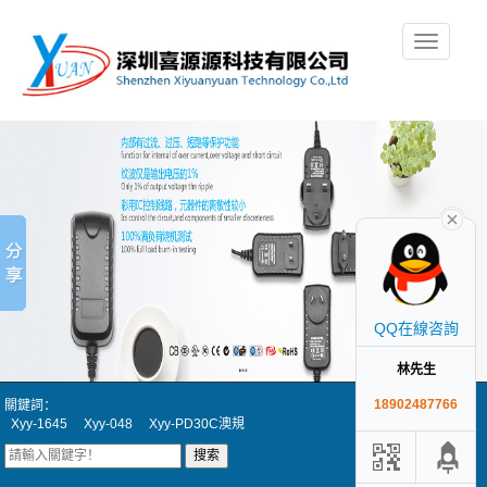
切
換
導
航
QQ在線咨詢
林先生
18902487766
關鍵詞：
Xyy-1645
Xyy-048
Xyy-PD30C澳規