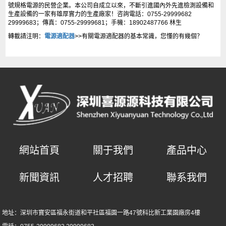
號規格電源的民營企業。本公司自成立以來，不斷引進國內外先進檢測設備和
生產設備的一家有雄厚實力的生產廠家！咨詢電話：0755-29999682
29999683；傳真：0755-29999681；手機：18902487766 林生
轉載請注明：
電源適配器
>>有關電源適配器的基本常識，您懂的有幾個？
網站首頁
關于我們
產品中心
新聞資訊
人才招聘
聯系我們
地址：深圳市寶安區福永街道和平社區福園一路47號科比新工業園廠房4樓