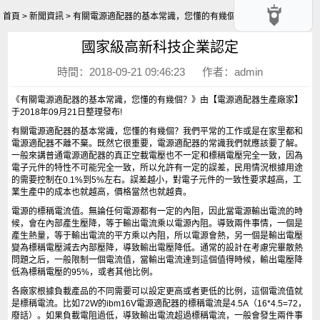
首頁
>
新聞資訊
> 有關電源適配器的基本常識，您懂的有幾個？
國家級高新科技企業認定
時間：2018-09-21 09:46:23 作者：admin
《有關電源適配器的基本常識，您懂的有幾個？》由【電源適配器生產廠家】
于2018年09月21日整理發布!
有關電源適配器的基本常識，您懂的有幾個？我們平常的工作或是在家里都和
電源適配器不離不棄。既然它很重要，電源適配器的常識我們就應該要了解。
一般來講普通電源適配器的真正空載電壓也不一定和標稱電壓完全一致，因為
電子元件的特性不可能完全一致，所以允許有一定的誤差，民用情況根據用途
的需要控制在0.1%到5%左右。誤差越小，對電子元件的一致性要求越高，工
業生產中的成本也就越高，價格當然也就越貴。
電源的標稱電流值。無論任何電源都有一定的內阻，因此當電源輸出電流的時
候，會在內部產生壓降，等于輸出電流乘以電源內阻。導致兩件事情，一個是
產生熱量，等于輸出電流的平方乘以內阻，所以電源會熱，另一個是輸出電壓
變為標稱電壓減去內部壓降，導致輸出電壓降低。通常的設計在考慮完畢散熱
問題之后，一般限制一個電流值，當輸出電流達到這個值得時候，輸出電壓降
低為標稱電壓的95%，或者其他比例。
各廠家根據負載產品的不同需要可以設定更高或者更低的比例，這個電流值就
是標稱電流。比如72W的ibm16V電源適配器的標稱電流是4.5A（16*4.5=72，
廢話）。如果負載電阻過低，導致輸出電流超過標稱電流，一般會發生兩件事