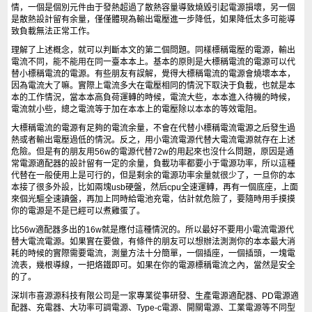
情，一個是個別元件由于發熱超過了散熱容量導致燒毀引起電源損壞，另一個
是散熱設計留有余量，僅僅體現為輸出電壓進一步降低，如果降低太多可能導
致負載無法正常工作。
理解了上述概念，就可以判斷本文的第二個問題。同樣標稱電壓的電源，輸出
電流不同，能不能用在同一臺本本上。基本的原則是大標稱電流的電源可以代
替小標稱電流的電源。有些朋友有誤解，覺得大標稱電流的電源會燒壞本本，
因為電流大了嘛。實際上電流多大在電壓相同的情況下取決于負載，也就是本
本的工作情況，當本本高負荷運轉的時候，電流大些，本本進入待機的時候，
電流就小些，總之電流等于加在本本上的電壓除以本本的等效電阻。
大標稱電流的電源有足夠的電流余量，不會在代替小標稱電流電源之后發生過
熱或者輸出電壓過低的情況。反之，用小電流電源代替大電流電源就存在上述
危險。但是有的朋友用56w的電源代替72w的用起來也沒什么問題，原因是通
常電源適配器的設計留有一定的余量，負載功率都要小于電源功率，所以這種
代替在一般使用上是可行的，但是剩余的電源功率余量就很少了，一旦你的本
本接了很多外設，比如兩塊usb硬盤，然后cpu全速運轉，再有一個底座，上面
來個光驅全速讀盤，再加上同時給電池充電，估計就危險了，要隨時用手摸摸
你的電源是不是已經可以煮雞蛋了。
比56w適配器多出的16w就是應付這種情況的。所以最好不要用小電流電源代
替大電流電源。如果實在要做，有條件的朋友可以想辦法測測你的本本最大消
耗的時候的實際需要電流，測量方法十分簡單，一個插座，一個插頭，一塊電
流表，幾根導線，一把烙鐵即可。如果在你的電源標稱電流之內，當然是安全
的了。
深圳市喜源源科技有限公司是一家專業從事研發、生產電源適配器、PD電源適
配器、充電器、大功率可調電源、Type-c電源、開關電源、工業電源等不同型